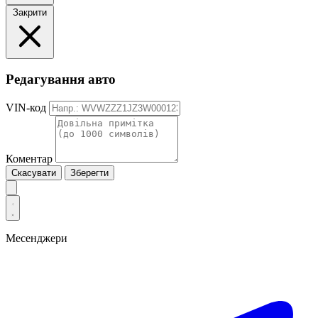
Закрити
Редагування авто
VIN-код
Коментар
Скасувати
Зберегти
Месенджери