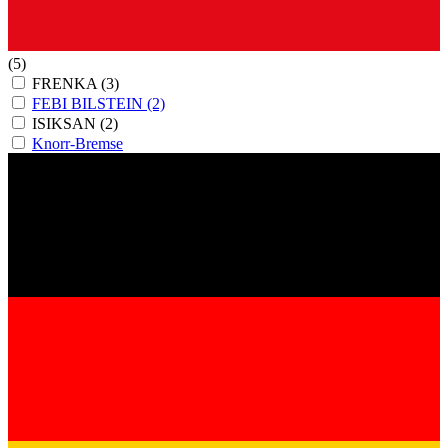
(5)
FRENKA
(3)
FEBI BILSTEIN
(2)
ISIKSAN
(2)
Knorr-Bremse