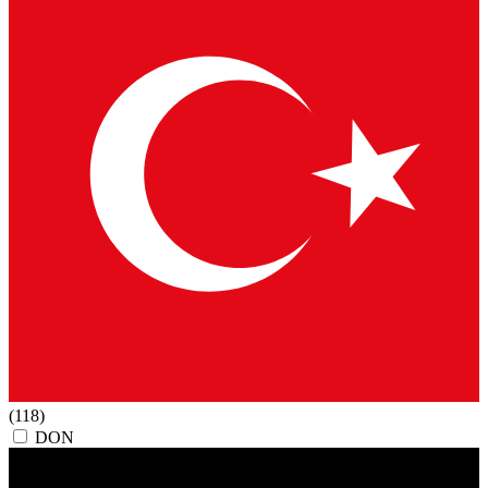
(118)
DON