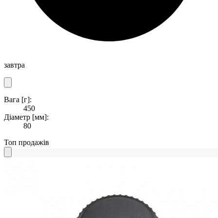
завтра
Вага [г]:
450
Діаметр [мм]:
80
Топ продажів