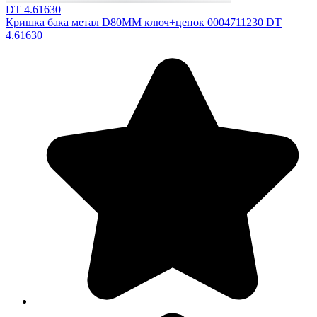
DT 4.61630
Кришка бака метал D80MM ключ+цепок 0004711230 DT
4.61630