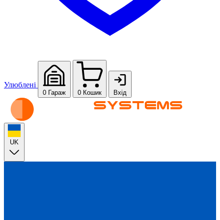
Улюблені
0
Гараж
0
Кошик
Вхід
UK