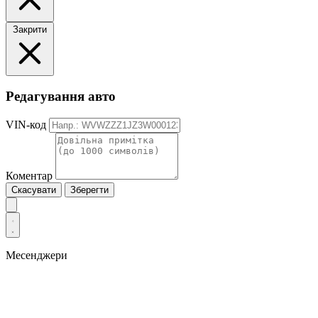
Закрити
Редагування авто
VIN-код
Коментар
Скасувати
Зберегти
Месенджери