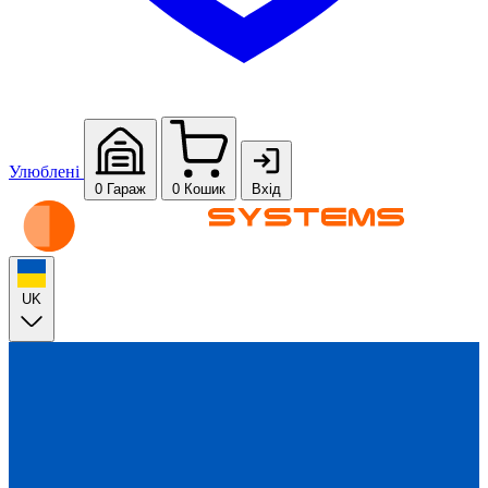
Улюблені
0
Гараж
0
Кошик
Вхід
UK