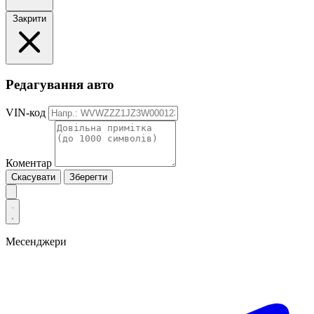
Закрити
Редагування авто
VIN-код
Коментар
Скасувати
Зберегти
Месенджери