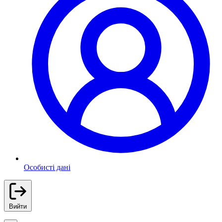
Особисті дані
Вийти