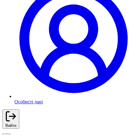
Особисті дані
Вийти