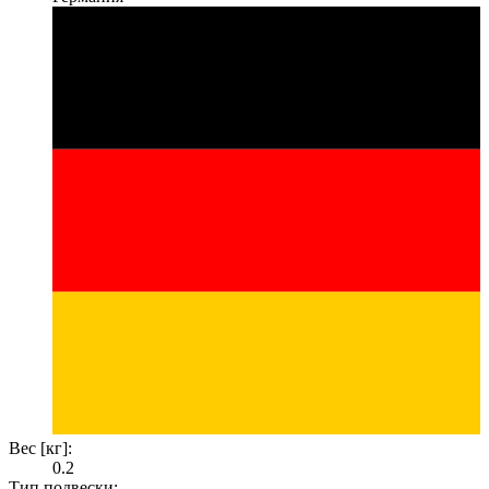
Вес [кг]:
0.2
Тип подвески: