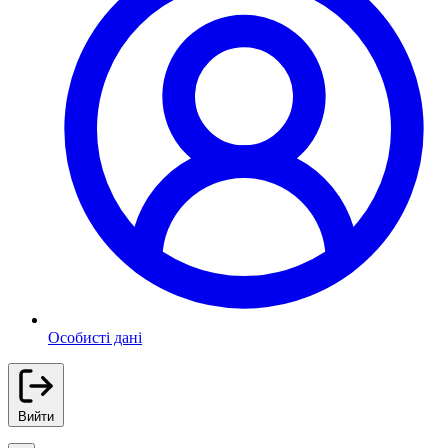
Особисті дані
Вийти