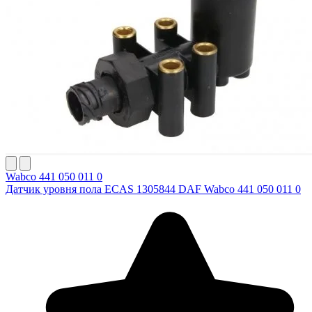
Wabco 441 050 011 0
Датчик уровня пола ECAS 1305844 DAF Wabco 441 050 011 0