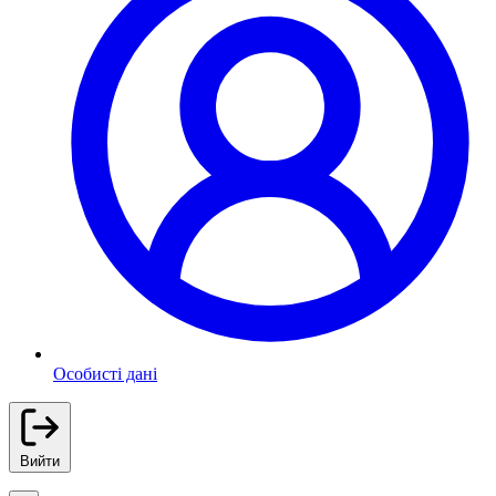
Особисті дані
Вийти