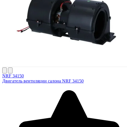
NRF 34150
Двигатель вентиляции салона NRF 34150