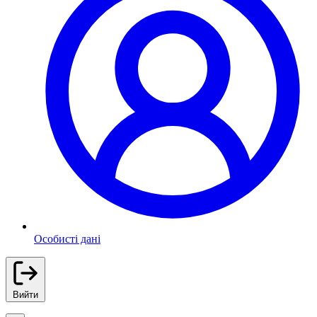
Особисті дані
Вийти