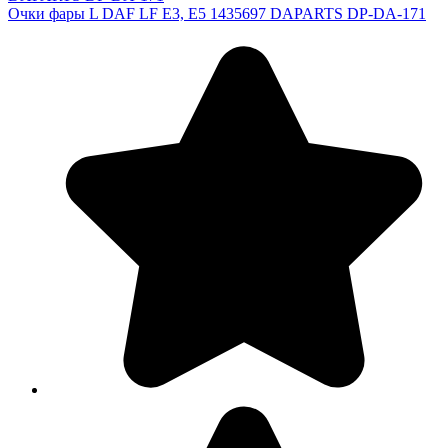
Очки фары L DAF LF E3, E5 1435697 DAPARTS DP-DA-171