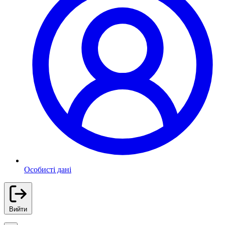
Особисті дані
Вийти