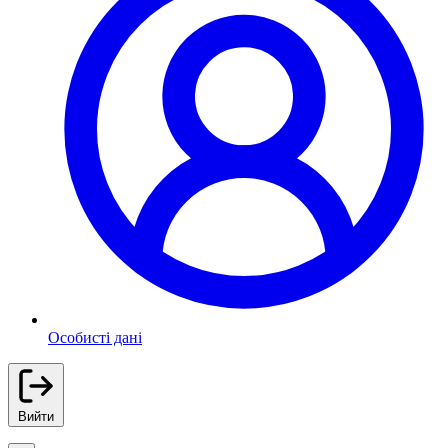
Особисті дані
Вийти