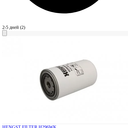
2-5 дней
(2)
HENGST FILTER H296WK