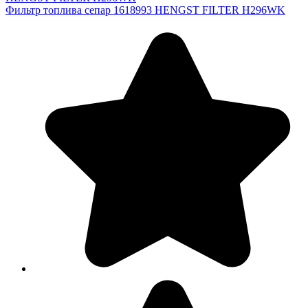
Фильтр топлива сепар 1618993 HENGST FILTER H296WK