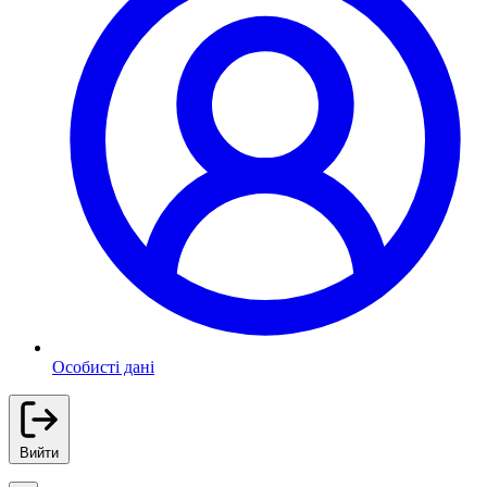
Особисті дані
Вийти