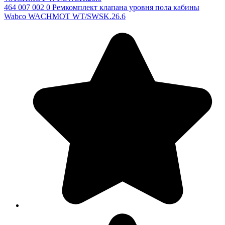
464 007 002 0 Ремкомплект клапана уровня пола кабины
Wabco WACHMOT WT/SWSK.26.6