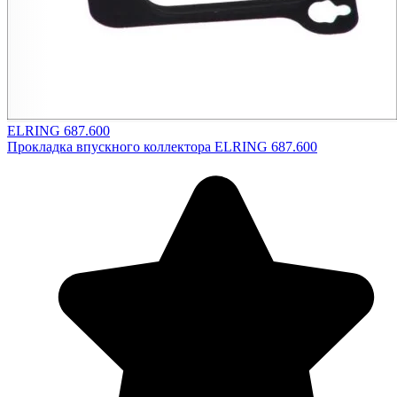
ELRING 687.600
Прокладка впускного коллектора ELRING 687.600