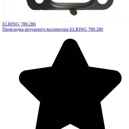
ELRING 789.280
Прокладка впускного коллектора ELRING 789.280