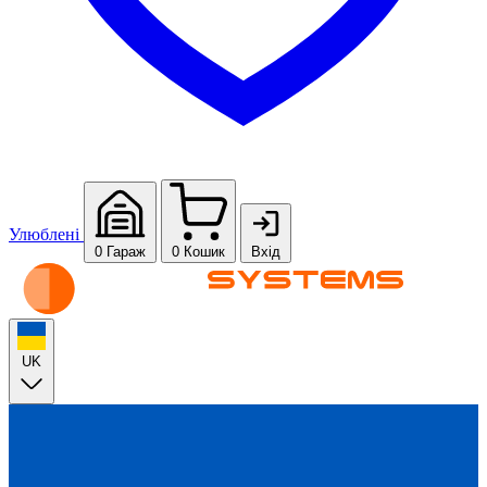
Улюблені
0
Гараж
0
Кошик
Вхід
UK