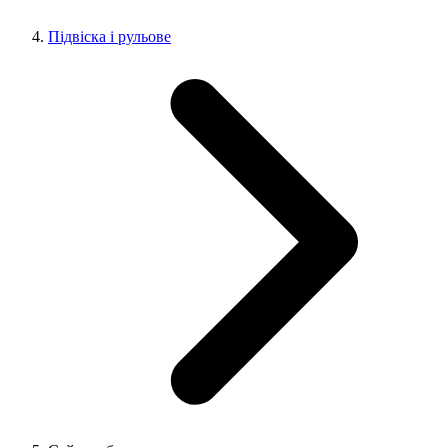
Підвіска і рульове