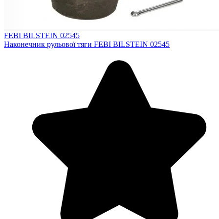
FEBI BILSTEIN 02545
Наконечник рульової тяги FEBI BILSTEIN 02545