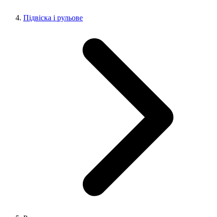
Підвіска і рульове