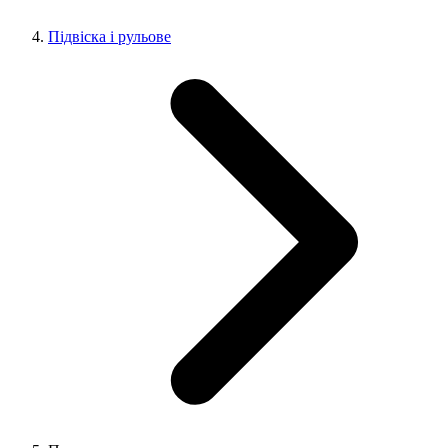
Підвіска і рульове