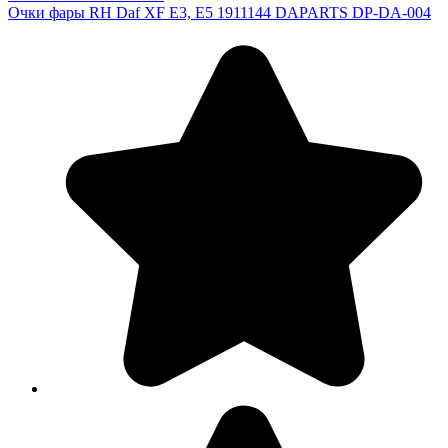
Очки фары RH Daf XF E3, E5 1911144 DAPARTS DP-DA-004