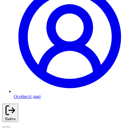
Особисті дані
Вийти