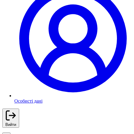
Особисті дані
Вийти