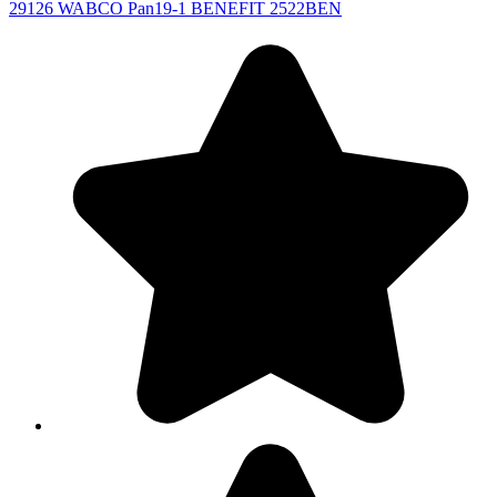
29126 WABCO Pan19-1 BENEFIT 2522BEN