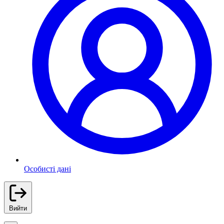
Особисті дані
Вийти