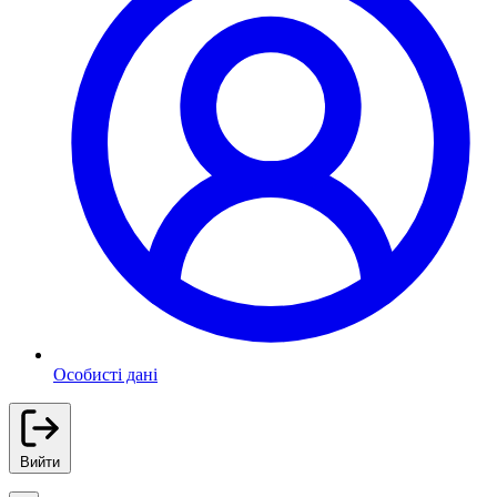
Особисті дані
Вийти