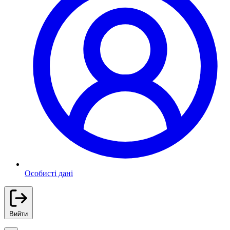
Особисті дані
Вийти