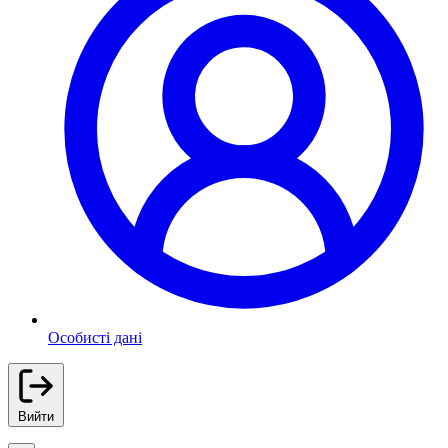
Особисті дані
Вийти