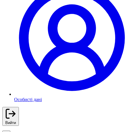
Особисті дані
Вийти