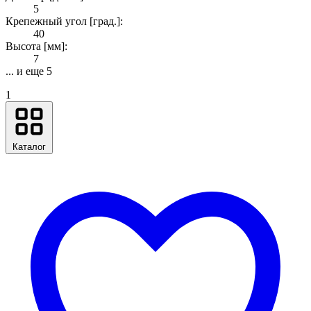
5
Крепежный угол [град.]:
40
Высота [мм]:
7
... и еще 5
1
Каталог