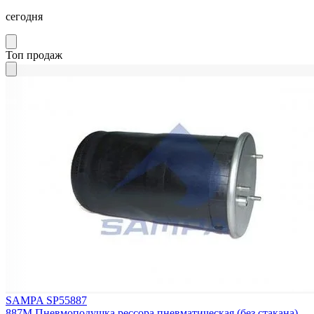
сегодня
Топ продаж
SAMPA SP55887
887M Пневмоподушка реcсора пневматическая (без стакана)