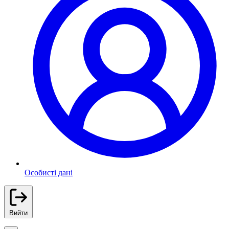
Особисті дані
Вийти