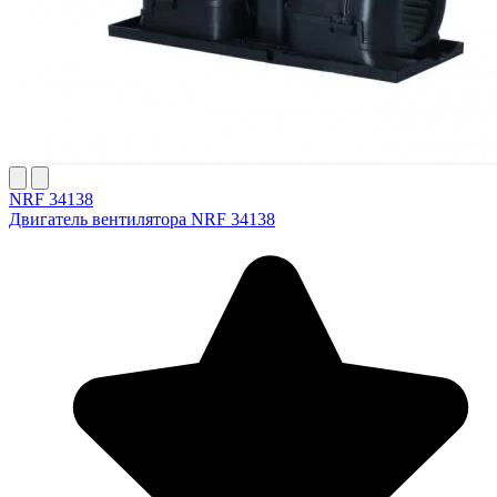
NRF 34138
Двигатель вентилятора NRF 34138