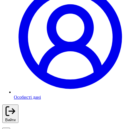
Особисті дані
Вийти