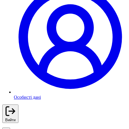
Особисті дані
Вийти