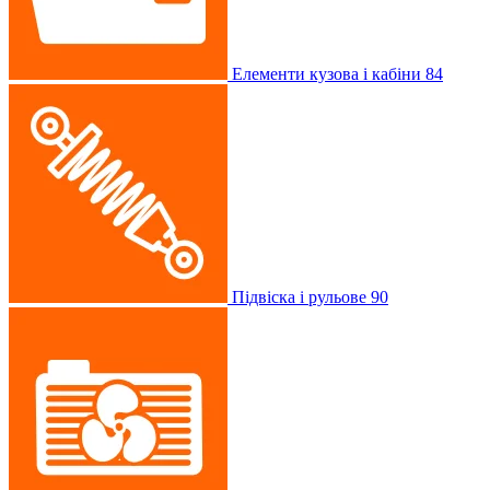
Елементи кузова і кабіни
84
Підвіска і рульове
90