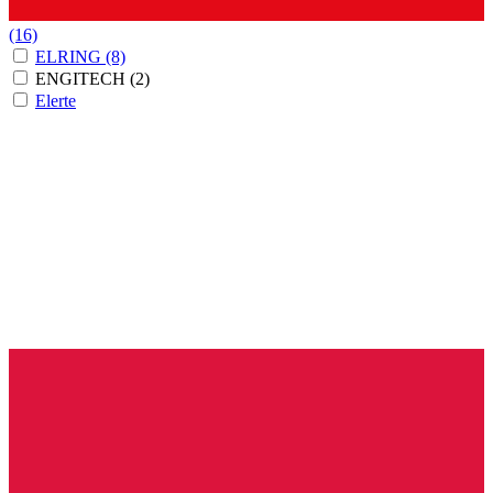
(16)
ELRING
(8)
ENGITECH
(2)
Elerte