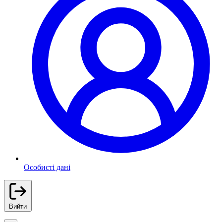
Особисті дані
Вийти