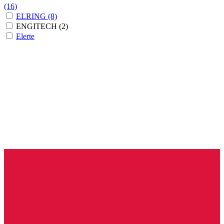
(16)
ELRING
(8)
ENGITECH
(2)
Elerte