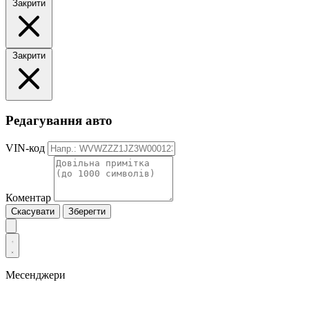
Закрити
Закрити
Редагування авто
VIN-код
Коментар
Скасувати
Зберегти
Месенджери