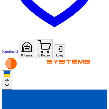
Улюблені
0
Гараж
0
Кошик
Вхід
UK