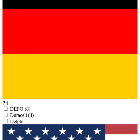
(9)
DEPO
(8)
Duracell
(4)
Delphi