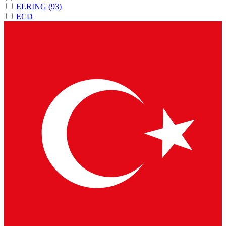
ELRING
(93)
ECD