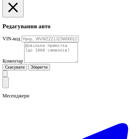
Редагування авто
VIN-код
Коментар
Скасувати
Зберегти
Месенджери