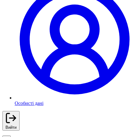
Особисті дані
Вийти