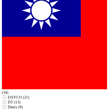
(34)
DAYCO
(21)
DT
(13)
Dinex
(9)