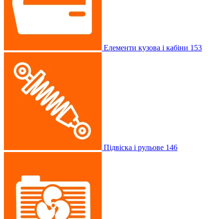
Елементи кузова і кабіни
153
Підвіска і рульове
146