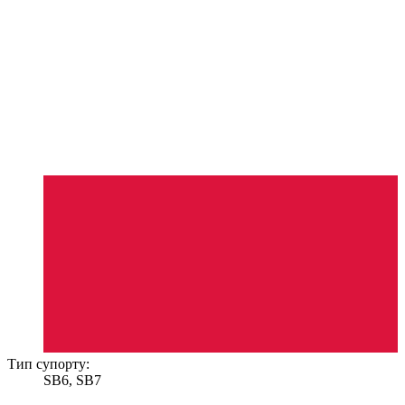
Тип супорту:
SB6, SB7