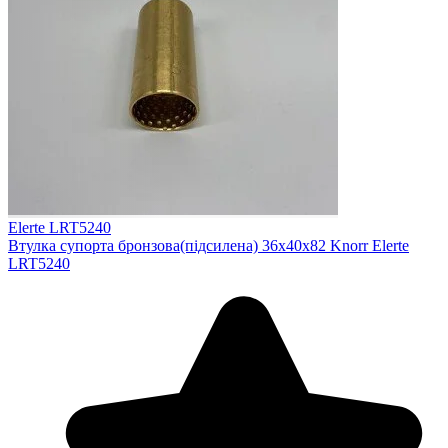
Elerte LRT5240
Втулка супорта бронзова(підсилена) 36x40x82 Knorr Elerte
LRT5240