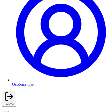
Особисті дані
Вийти