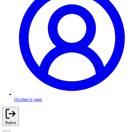
Особисті дані
Вийти