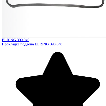
ELRING 390.040
Прокладка поддона ELRING 390.040