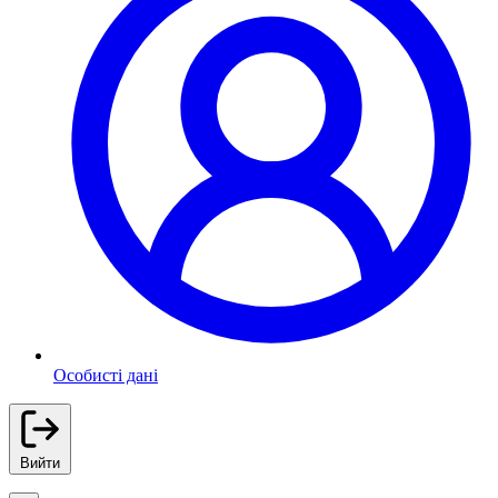
Особисті дані
Вийти