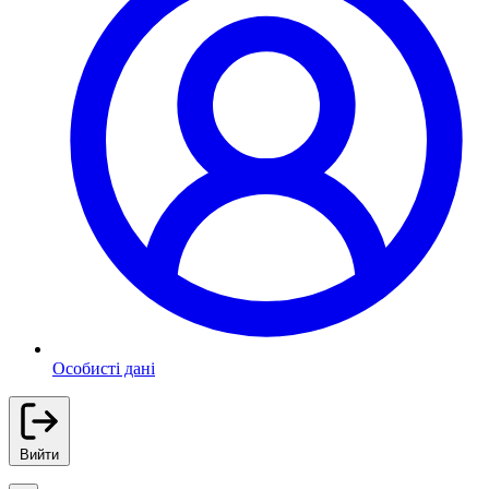
Особисті дані
Вийти