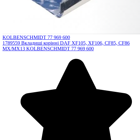
KOLBENSCHMIDT 77 969 600
1789559 Вкладиші корінні DAF XF105, XF106, CF85, CF86
MX/MX13 KOLBENSCHMIDT 77 969 600