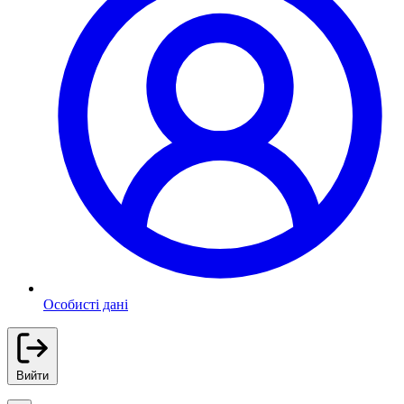
Особисті дані
Вийти